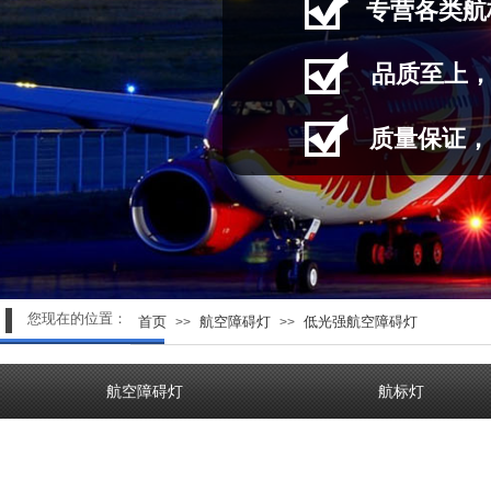
专营
各类航
品质至上
质量保证，
您现在的位置：
首页
航空障碍灯
低光强航空障碍灯
>>
>>
航空障碍灯
航标灯
产品分类